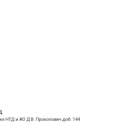
Д
ке НТД и АО Д.В. Прокопович доб. 144