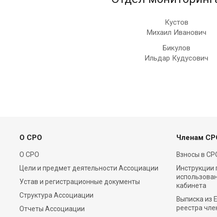
Кустов
Михаил Иванович
Бикулов
Ильдар Кудусович
О СРО
Членам СР
О СРО
Взносы в СР
Цели и предмет деятельности Ассоциации
Инструкции 
использова
Устав и регистрационные документы
кабинета
Структура Ассоциации
Выписка из 
реестра чле
Отчеты Ассоциации