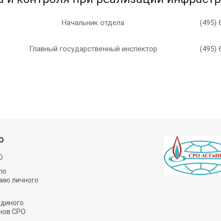
Начальник отдела
(495) 
Главный государственный инспектор
(495) 
О
О
по
нию личного
Единого
нов СРО