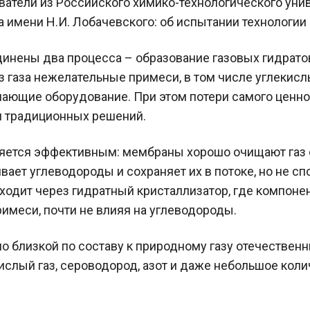
ватели из Российского химико-технологического уни
имени Н.И. Лобачевского: об испытании технологии 
динены два процесса – образование газовых гидрато
 газа нежелательные примеси, в том числе углекисл
ающие оборудование. При этом потери самого ценног
и традиционных решений.
яется эффективным: мембраны хорошо очищают газ от
ивает углеводороды и сохраняет их в потоке, но не с
оходит через гидратный кристаллизатор, где компоне
имеси, почти не влияя на углеводороды.
о близкой по составу к природному газу отечествен
екислый газ, сероводород, азот и даже небольшое кол