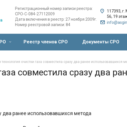
Регистрационный номер записи реестра:
117393, г.
СРО-С-084-27112009
56,
19 этаж
Дата включения в реестр: 27 ноября 2009г.
ов
info@asgin
Номер реестровой записи: 84
СРО
Реестр членов СРО
Документы СРО
 технология очистки газа совместила сразу два ранее использовавшихся м
газа совместила сразу два ра
зу два ранее использовавшихся метода